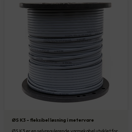
ØS K3 – fleksibel løsning i metervare
ØS K3 er en selvregulerende varmekabel utviklet for