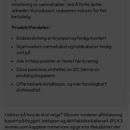
montering av varmekabler. Ved å flytte dette
arbeidet til produsent, reduseres risikoen for feil
betydelig.
Produktfordeler:
Endeavslutning er krympet og ferdig montert
Skjøt mellom varmekabel og kaldkabel er ferdig
satt på
Alle kritiske punkter er testet før levering
Disse punktene omfattes av ØS Varme sin
produksjonsgaranti
Ofte raskere installasjon, og mer forutsigbart
sluttresultat.
Usikker på hva du skal velge? Elkonor vurderer alltid løsning
basert på bygget, taktypen og det faktiske behovet. ØS K3
leveres som kappbar metervare og gir stor fleksibilitet der