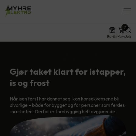
0
Butikk
Kurv
Søk
Hjem
Tjenester
Privat
Varme og
Gjør taket klart for
varmepumpe
ist…
Gjør taket klart for istapper,
is og frost
Når isen først har dannet seg, kan konsekvensene bli
alvorlige – både for bygget og for personer som ferdes
i nærheten. Derfor er forebygging helt avgjørende.