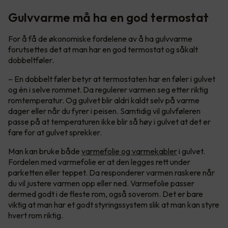
Gulvvarme må ha en god termostat
For å få de økonomiske fordelene av å ha gulvvarme
forutsettes det at man har en god termostat og såkalt
dobbeltføler.
– En dobbelt føler betyr at termostaten har en føler i gulvet
og én i selve rommet. Da regulerer varmen seg etter riktig
romtemperatur. Og gulvet blir aldri kaldt selv på varme
dager eller når du fyrer i peisen. Samtidig vil gulvføleren
passe på at temperaturen ikke blir så høy i gulvet at det er
fare for at gulvet sprekker.
Man kan bruke både
varmefolie og varmekabler
i gulvet.
Fordelen med varmefolie er at den legges rett under
parketten eller teppet. Da responderer varmen raskere når
du vil justere varmen opp eller ned. Varmefolie passer
dermed godt i de fleste rom, også soverom. Det er bare
viktig at man har et godt styringssystem slik at man kan styre
hvert rom riktig.