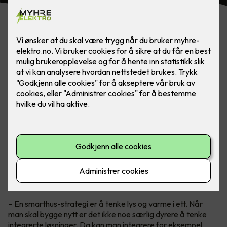
Smarthus med alt integrert
Teknisk sjef i Micro Matic, Petter Johansen, anbefaler alle å
tenke
smarthus
når man bygger nytt og kan planlegge alt fra
begynnelsen for en god driftsøkonomi.
– En smarthus-strategi er å tenke lys og varme i ett. Når
man skal bygge nytt er det ikke noe særlig dyrere å tenke
integrerte løsninger. Da kan man integrere for eksempel