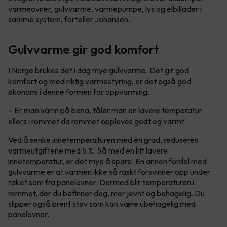
varmeovner, gulvvarme, varmepumpe, lys og elbillader i
samme system, forteller Johansen.
Gulvvarme gir god komfort
I Norge brukes det i dag mye gulvvarme. Det gir god
komfort og med riktig varmestyring, er det også god
økonomi i denne formen for oppvarming.
– Er man varm på bena, tåler man en lavere temperatur
ellers i rommet da rommet oppleves godt og varmt.
Ved å senke innetemperaturen med én grad, reduseres
varmeutgiftene med 5 %. Så med en litt lavere
innetemperatur, er det mye å spare. En annen fordel med
gulvvarme er at varmen ikke så raskt forsvinner opp under
taket som fra panelovner. Dermed blir temperaturen i
rommet, der du befinner deg, mer jevnt og behagelig. Du
slipper også brent støv som kan være ubehagelig med
panelovner.