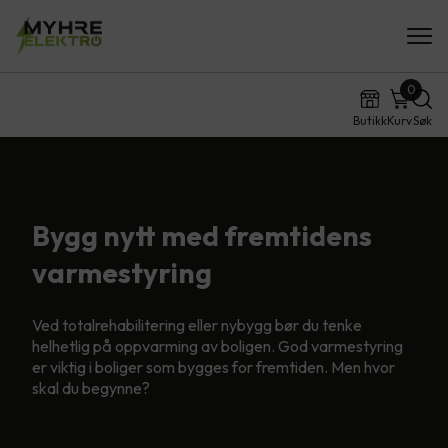
0
Butikk
Kurv
Søk
Hjem
Tjenester
Privat
Varme og
Bygg nytt med
varmepumpe
fremtidens…
Bygg nytt med fremtidens
varmestyring
Ved totalrehabilitering eller nybygg bør du tenke
helhetlig på oppvarming av boligen. God varmestyring
er viktig i boliger som bygges for fremtiden. Men hvor
skal du begynne?