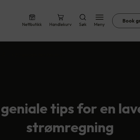
Book g
Nettbutikk
Handlekurv
Søk
Meny
A-Å
20 geniale tips for en l…
geniale tips for en la
strømregning