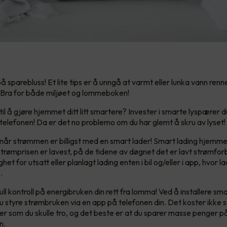
å sparebluss! Et lite tips er å unngå at varmt eller lunka vann renn
 Bra for både miljøet og lommeboken!
til å gjøre hjemmet ditt litt smartere? Invester i smarte lyspærer 
a telefonen! Da er det no problemo om du har glemt å skru av lyset!
 når strømmen er billigst med en smart lader! Smart lading hjemm
strømprisen er lavest, på de tidene av døgnet det er lavt strømfor
ghet for utsatt eller planlagt lading enten i bil og/eller i app, hvor 
.
ll kontroll på energibruken din rett fra lomma! Ved å installere sm
 styre strømbruken via en app på telefonen din. Det koster ikke
er som du skulle tro, og det beste er at du sparer masse penger p
n.