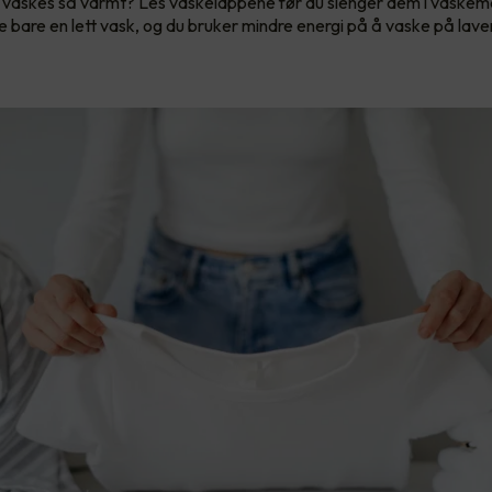
vaskes så varmt? Les vaskelappene før du slenger dem i vaskem
e bare en lett vask, og du bruker mindre energi på å vaske på lav