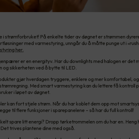
 i strømforbruket! På enkelte tider av døgnet er strømmen dyrer
artløsninger med varmestyring, unngår du å måtte punge ut i «rush
tyring her.
npærer er en energityv. Har du downlights med halogen er det 
 og sikkerheten ved å bytte til LED.
ukter gjør hverdagen tryggere, enklere og mer komfortabel, og 
re strømregning. Med smart varmestyring kan du lettere få kontroll 
ruker i løpet av døgnet.
er kan fort stjele strøm. Når du har koblet dem opp mot smartsy
egge til flere funksjoner i sparepanelene – så har du full kontroll!
enkelt spare litt energi? Dropp tørketrommelen om du har en. Heng 
! Det trives plantene dine med også.