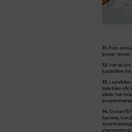
11.
Puss, puss p
pusser tenner.
12.
Har du lyst 
kontrollere fr
13.
Lad elbilen
lade bilen når 
elbiler har muli
programmeres
14.
Du kan få fu
hjemme, kan du
smarte løsning
strømregninge