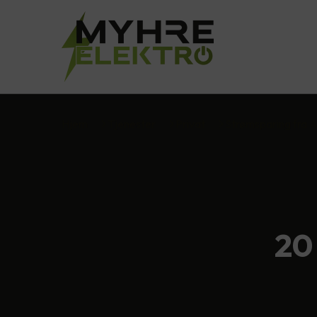
Hjem
Tjenester
Privat
Strømsparing fra 
20 