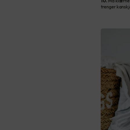
10.
Må klærne 
trenger kanskj