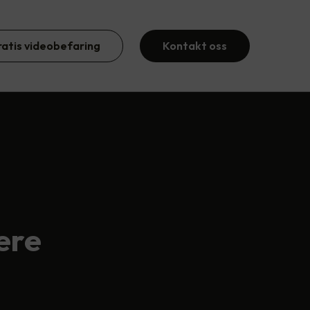
ratis videobefaring
Kontakt oss
vere