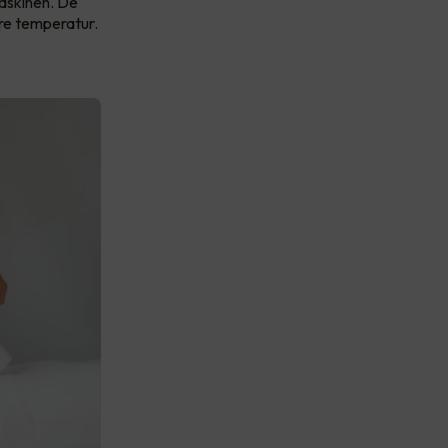
askinen. De
ere temperatur.