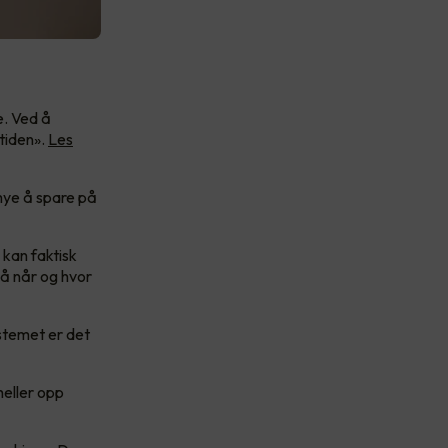
e. Ved å
tiden».
Les
mye å spare på
kan faktisk
på når og hvor
stemet er det
heller opp