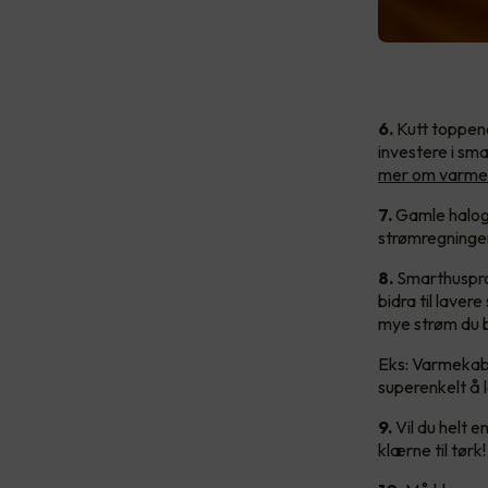
6.
Kutt toppene
investere i sm
mer om varmes
7.
Gamle haloge
strømregningen
8.
Smarthusprod
bidra til lave
mye strøm du b
Eks: Varmekabl
superenkelt å l
9.
Vil du helt 
klærne til tørk