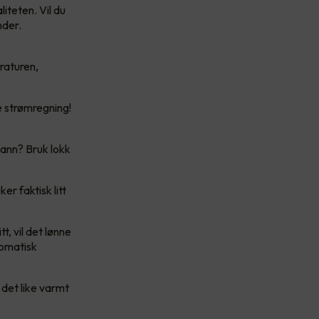
iteten. Vil du
nder.
raturen,
e strømregning!
vann? Bruk lokk
er faktisk litt
, vil det lønne
tomatisk
 det like varmt