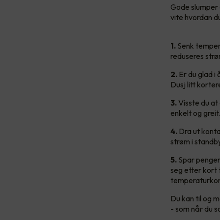
Gode slumper a
vite hvordan d
1.
Senk tempera
reduseres strø
2.
Er du glad i
Dusj litt korte
3.
Visste du at
enkelt og greit
4.
Dra ut kontak
strøm i standb
5.
Spar penger 
seg etter kort
temperaturkon
Du kan til og m
- som når du s