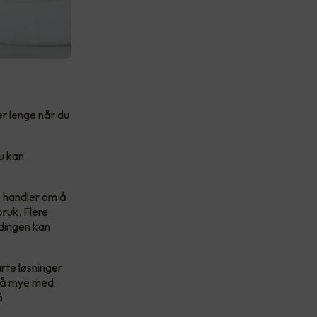
er lenge når du
du kan
e handler om å
bruk. Flere
ladingen kan
arte løsninger
 så mye med
å