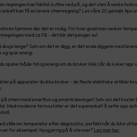
v regningen kan faktisk kuttes ned på, og det uten å senke livskval
u enkelt kan få en lavere strømregning? Les våre 20 geniale tips u
turen hjemme der det er mulig. For hver grad man senker tempe
mregningen med ca 5% - det blir det penger av!
 å dusje lenge? Selv om det er digg, er det enda diggere med laver
re og spar energi.
 du sparer både tid og energi om du bruker lokk når du koker opp 
.
ter på apparater du ikke bruker - de fleste elektriske artikler bruk
y.
på strøm med smarthus og smarte løsninger! Selv om det koster litt
 tid. Med moderne termostater er det superenkelt å sette opp au
troll.
ed stille inn temperatur etter døgnsyklus, perfekt når du ikke vil ha
over for eksempel. Nysgjerrig på å vite mer?
Les mer her.