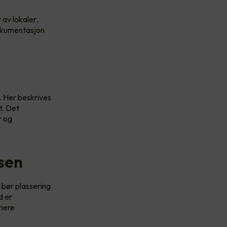
 av lokaler.
 dokumentasjon
 Her beskrives
t. Det
r og
asen
 bør plassering
d er
enere