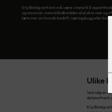
Et pålitelig nettverk må være i stand til å oppretthol
og ressurser, mens båndbredden skal sikre rask og eff
lære mer om hva din bedrift, næringsbygg eller bore
Ulike k
Ved valg av ne
datanettverk 
Et pålitelig ne