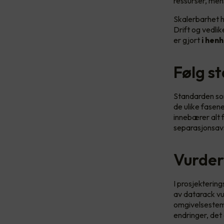
ressurser, men
Skalerbarhet ha
Drift og vedlik
er gjort
i henh
Følg s
Standarden so
de ulike fasene
innebærer alt f
separasjonsavst
Vurder
I prosjekterin
av datarack vu
omgivelsestemp
endringer, det 