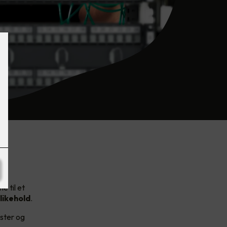
e til et
likehold
.
ester og