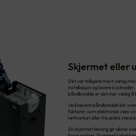
Skjermet eller 
Det var tidligere mest vanlig me
installasjon og lavere kostnader.
båndbredde er det mer vanlig å b
Ved høyere båndbredde blir overf
faktorer, som elektronisk støy over
nettverket eller fra andre støykil
En skjermet løsning gir sikker o
forstyrrelser. Skjermet kabel har