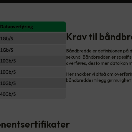
Krav til båndb
Båndbredde er definisjonen på 
sekund. Båndbredden er spesifise
overføres, desto mer data kan m
Her snakker vi altså om overføri
båndbredde i tillegg gir mulighe
entsertifikater