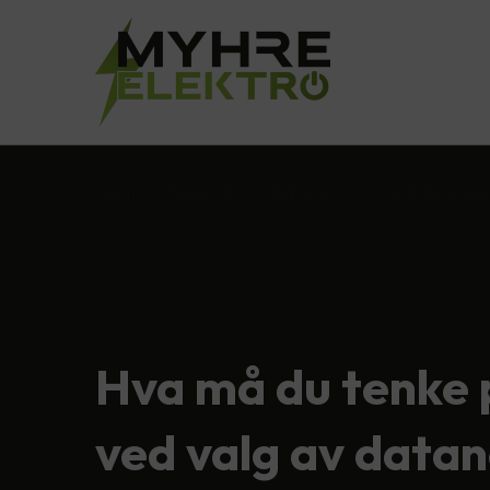
Hjem
Tjenester
Næring
Hva må du tenke
Hva må du tenke 
ved valg av datan