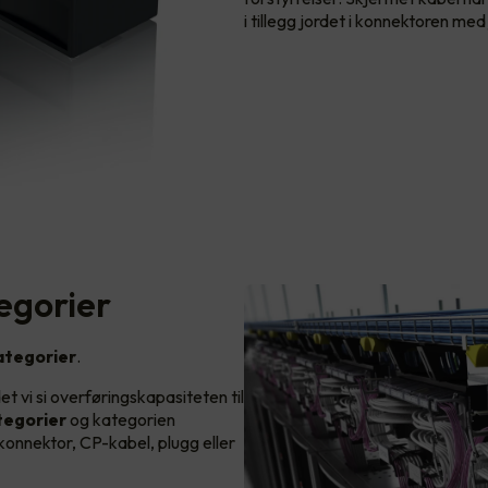
i tillegg jordet i konnektoren med
egorier
ategorier
.
det vi si overføringskapasiteten til
ategorier
og kategorien
 konnektor, CP-kabel, plugg eller