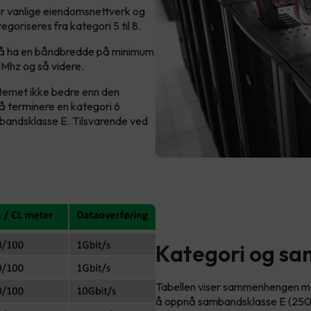
for vanlige eiendomsnettverk og
goriseres fra kategori 5 til 8.
r å ha en båndbredde på minimum
Mhz og så videre.
ystemet ikke bedre enn den
å terminere en kategori 6
ambandsklasse E. Tilsvarende ved
Kategori og s
Tabellen viser sammenhengen me
å oppnå sambandsklasse E (250