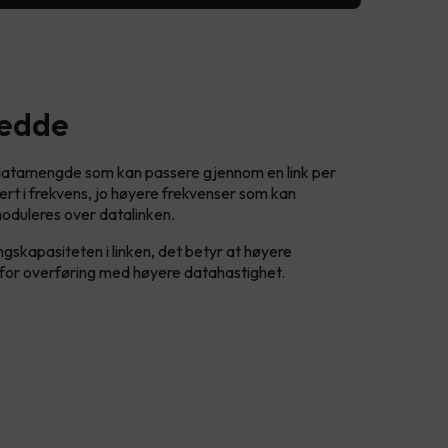
redde
datamengde som kan passere gjennom en link per
rt i frekvens, jo høyere frekvenser som kan
oduleres over datalinken.
ngskapasiteten i linken, det betyr at høyere
t for overføring med høyere datahastighet.