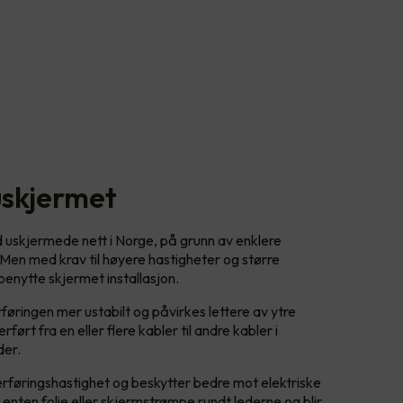
uskjermet
d uskjermede nett i Norge, på grunn av enklere
 Men med krav til høyere hastigheter og større
enytte skjermet installasjon.
øringen mer ustabilt og påvirkes lettere av ytre
ført fra en eller flere kabler til andre kabler i
der.
verføringshastighet og beskytter bedre mot elektriske
 enten folie eller skjermstrømpe rundt lederne og blir