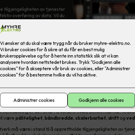
de tilgjengeligheten av tjenester
ektiv overføring av data. Vil du
ttslag har behov for?
rav til et datanettverk
ttverksløsning er det smart å vurdere hvilke behov man har. Kraven
vil være
pålitelighet
,
båndbredde
,
skalerbarhet
,
drift
og
ved
ttverk må være i stand til å opprettholde tilgjengeligheten av tjen