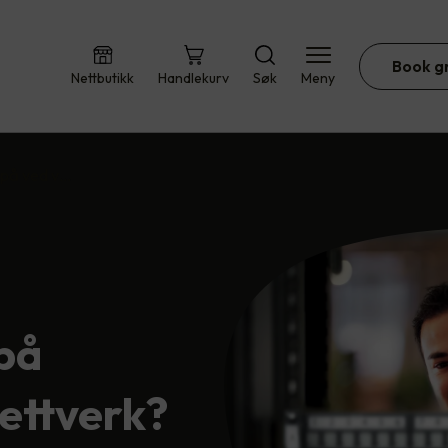
Book g
Nettbutikk
Handlekurv
Søk
Meny
 på ved v…
på
ettverk?