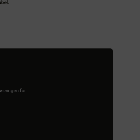
abel.
løsningen for