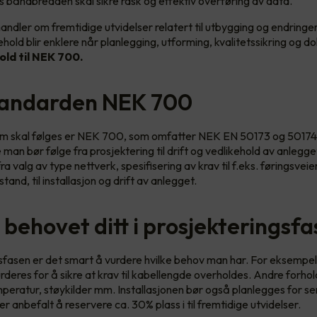
s båndbredden skal sikre rask og effektiv overføring av data.
ndler om fremtidige utvidelser relatert til utbygging og endringer
ehold blir enklere når planlegging, utforming, kvalitetssikring og
old til NEK 700.
tandarden NEK 700
m skal følges er NEK 700, som omfatter NEK EN 50173 og 50174.
 man bør følge fra prosjektering til drift og vedlikehold av anlegge
ra valg av type nettverk, spesifisering av krav til f.eks. føringsveie
and, til installasjon og drift av anlegget.
 behovet ditt i prosjekteringsf
gsfasen er det smart å vurdere hvilke behov man har. For eksempel
rderes for å sikre at krav til kabellengde overholdes. Andre forhol
eratur, støykilder mm. Installasjonen bør også planlegges for s
er anbefalt å reservere ca. 30% plass i til fremtidige utvidelser.