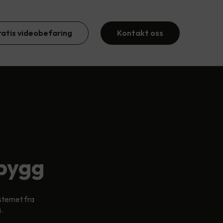
ratis videobefaring
Kontakt oss
sbygg
stemet fra
.