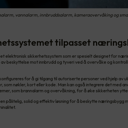
nnalarm, vannalarm, innbruddsalarm, kameraovervåking og sma
hetssystemet tilpasset næring
 et elektronisk sikkerhetssystem som er spesielt designet for nær
d av beskyttelse mot innbrudd og tyveri ved å overvåke og kontro
nfigureres for å gi tilgang til autoriserte personer ved hjelp av ul
 som nøkler, kort eller kode. Man kan også integrere det med an
emer, som brannalarm og overvåkning, for å øke sikkerheten ytte
en pålitelig, solid og effektiv løsning for å beskytte næringsbygg
inalitet.