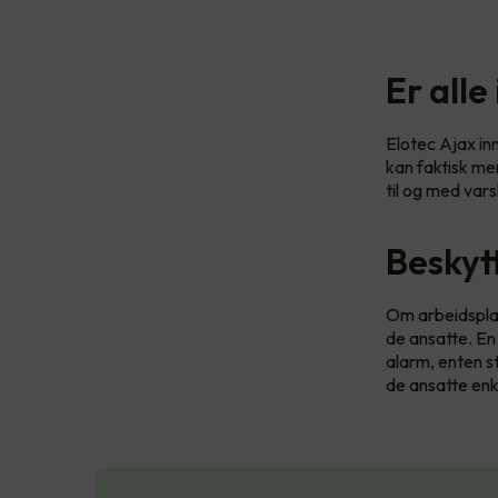
Er alle
Elotec Ajax in
kan faktisk me
til og med var
Beskyt
Om arbeidsplas
de ansatte. En
alarm, enten st
de ansatte enke