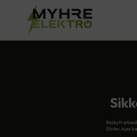
Hjem
Tjenester
Næring
Alarm og sikkerh
Sikk
Beskytt arbeid
Elotec Ajax ka