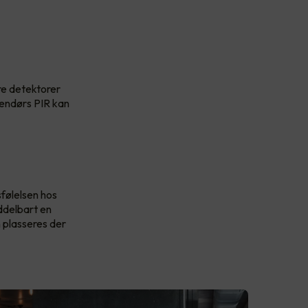
re detektorer
tendørs PIR kan
sfølelsen hos
iddelbart en
n plasseres der