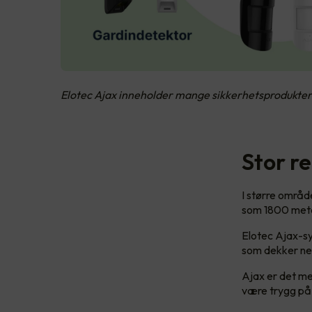
Elotec Ajax inneholder mange sikkerhetsprodukter 
Stor r
I større områd
som 1800 meter
Elotec Ajax-sy
som dekker nes
Ajax er det me
være trygg på 