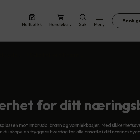
Book g
Nettbutikk
Handlekurv
Søk
Meny
etssyste…
Sikkerhet for ditt nærin…
erhet for ditt næring
splassen mot innbrudd, brann og vannlekkasjer. Med sikkerhetssy
n du skape en tryggere hverdag for alle ansatte i ditt næringsbygg