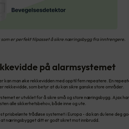
som er perfekt tilpasset å sikre næringsbygg fra inntrengere.
ekkevidde på alarmsystemet
er kan man øke rekkevidden med opptil fem repeatere. En repeat
 rekkevidde, som betyr at du kan sikre ganske store områder.
stemet er utviklet for å sikre små og store næringsbygg. Ajax ha
ten alle sikkerhetsbehov, både inne og ute.
st prisbelønte trådløse systemet i Europa - da kan du lene deg go
at næringsbygget ditt er godt sikret mot innbrudd.