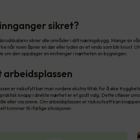
 innganger sikret?
nbruddsalarm sikrer alle områder i ditt næringsbygg. Mange av vå
rke når noen åpner en dør eller lyden av et vindu som blir knust. U
sle om den oppdager en inntrenger i nærheten av bygningen.
t arbeidsplassen
sen er risikofylt bør man vurdere ekstra tiltak for å øke trygghet
 praktisk knapp i direkte nærhet er et godt valg. Dette utløser um
ille eller via sirene. Om arbeidsplassen er risikoutsatt kan knappe
lt kommer til i farlige situasjoner.