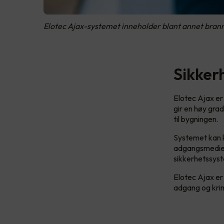
Elotec Ajax-systemet inneholder blant annet bra
Sikker
Elotec Ajax er
gir en høy gra
til bygningen.
Systemet kan ko
adgangsmedier,
sikkerhetssyst
Elotec Ajax er 
adgang og krim