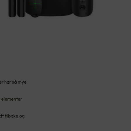
er har så mye
r elementer
dt tilbake og