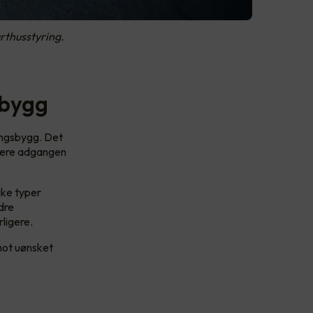
rthusstyring.
sbygg
ingsbygg. Det
llere adgangen
ike typer
dre
rligere.
 mot uønsket