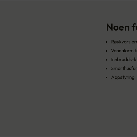
Noen f
Røykvarsle
Vannalarm f
Innbrudds-k
Smarthusfun
Appstyring