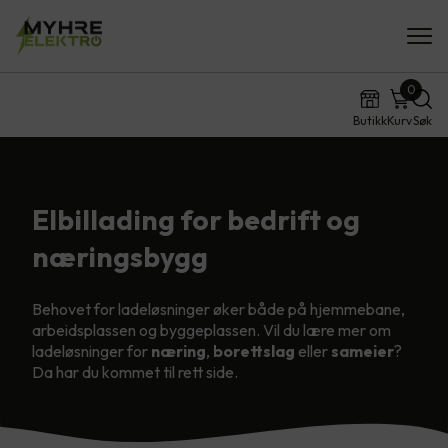
0
Butikk
Kurv
Søk
Hjem
Tjenester
Næring
Elbillading
Elbillading for bedrift og
næringsbygg
Behovet for ladeløsninger øker både på hjemmebane,
arbeidsplassen og byggeplassen. Vil du lære mer om
ladeløsninger for
næring
,
borettslag
eller
sameier
?
Da har du kommet til rett side.