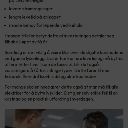
på LED-løsningen
lavere strømregninger
lengre levetid på anlegget
mindre behov for løpende vedlikehold
I mange tilfeller betyr dette at investeringen betaler seg
tilbake i løpet av få år.
Samtidig er det viktig å være klar over de skjulte kostnadene
ved gamle lysanlegg. Lysrør har kortere levetid og må byttes
oftere. Etter hvert som de fases ut, blir det også
vanskeligere å få tak i riktige typer. Dette fører til mer
tidsbruk, flere driftsavbrudd og økte kostnader.
For mange skoler innebærer dette også at man må tilkalle
elektriker for å bytte lyskilder. Det gjør selv enkle feil til en
kostnad og en praktisk utfordring i hverdagen.