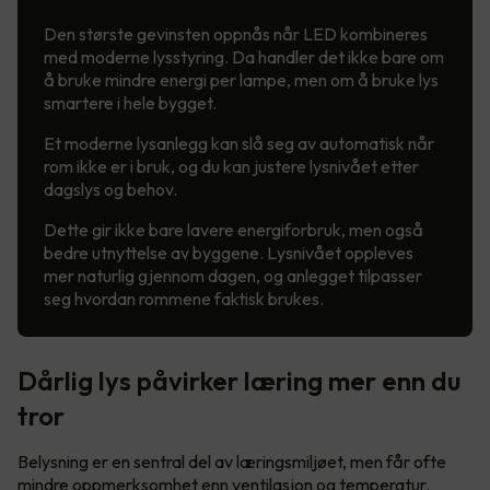
Den største gevinsten oppnås når LED kombineres
med moderne lysstyring. Da handler det ikke bare om
å bruke mindre energi per lampe, men om å bruke lys
smartere i hele bygget.
Et moderne lysanlegg kan slå seg av automatisk når
rom ikke er i bruk, og du kan justere lysnivået etter
dagslys og behov.
Dette gir ikke bare lavere energiforbruk, men også
bedre utnyttelse av byggene. Lysnivået oppleves
mer naturlig gjennom dagen, og anlegget tilpasser
seg hvordan rommene faktisk brukes.
Dårlig lys påvirker læring mer enn du
tror
Belysning er en sentral del av læringsmiljøet, men får ofte
mindre oppmerksomhet enn ventilasjon og temperatur.