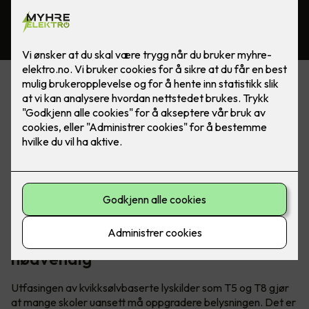
Mange norske skoler har fortsatt eldre lysanlegg basert på
teknologi som nå fases ut. Dette gir dårligere lysforhold,
høyere strømregninger og økte vedlikeholdskostnader. I
tillegg opplever mange at det blir stadig vanskeligere å finne
riktige lyskilder når noe må byttes.
Heldigvis er det relativt enkelt å modernisere belysningen.
Det finnes samtidig flere måter å gjøre det på, avhengig av
bygg og behov.
Nye EU-krav gjør oppgradering
nødvendig
Utfasingen av kvikksølvbaserte lyskilder som T5 og T8 gjør
at mange skoler uansett må oppgradere belysningen. Det er