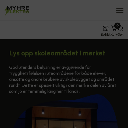
0
Butikk
Kurv
Søk
Lys opp skoleområdet i mørket
God utendørs belysning er avgjørende for
trygghetsfølelsen i uteområdene for både elever,
ansatte og andre brukere av skolebygget og området
rundt. Dette er spesielt viktig i den mørke delen av året
som jo er temmelig lang her til lands.