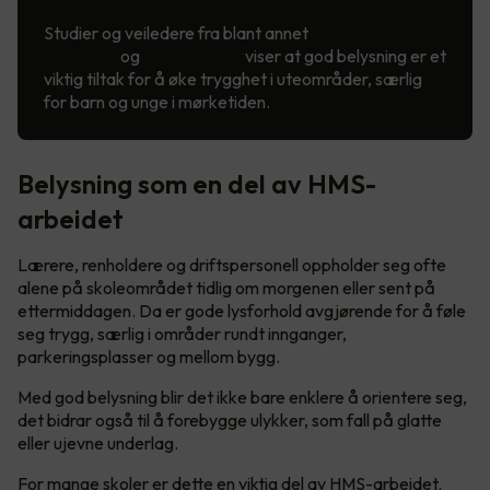
Studier og veiledere fra blant annet
Statens
vegvesen
og
Trygg Trafikk
viser at god belysning er et
viktig tiltak for å øke trygghet i uteområder, særlig
for barn og unge i mørketiden.
Belysning som en del av HMS-
arbeidet
Lærere, renholdere og driftspersonell oppholder seg ofte
alene på skoleområdet tidlig om morgenen eller sent på
ettermiddagen. Da er gode lysforhold avgjørende for å føle
seg trygg, særlig i områder rundt innganger,
parkeringsplasser og mellom bygg.
Med god belysning blir det ikke bare enklere å orientere seg,
det bidrar også til å forebygge ulykker, som fall på glatte
eller ujevne underlag.
For mange skoler er dette en viktig del av HMS-arbeidet.