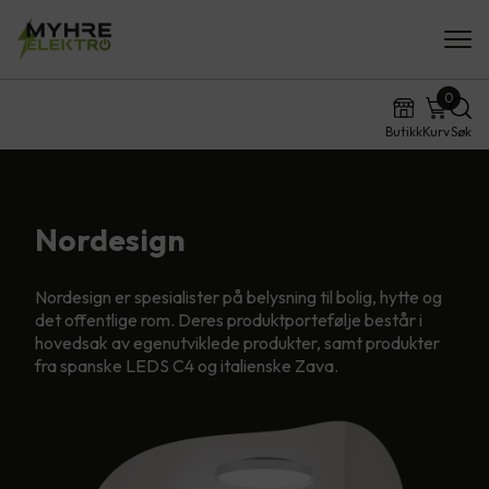
0
Butikk
Kurv
Søk
Hjem
Innhold fra våre leveran…
Nordesign
Nordesign
Nordesign er spesialister på belysning til bolig, hytte og
det offentlige rom. Deres produktportefølje består i
hovedsak av egenutviklede produkter, samt produkter
fra spanske LEDS C4 og italienske Zava.