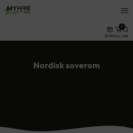
0
Butikk
Kurv
Søk
Hjem
Digitalt Showroom
Nordisk soverom
Nordisk soverom