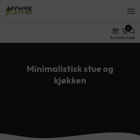
0
Butikk
Kurv
Søk
Hjem
Digitalt Showroom
Minimalistisk stue og kj…
Minimalistisk stue og
kjøkken