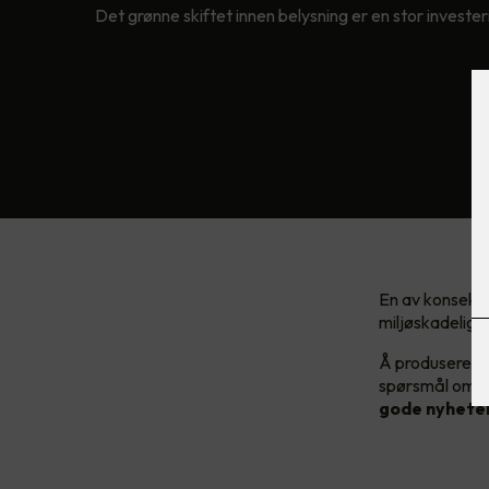
Det grønne skiftet innen belysning er en stor investe
En av konsekve
miljøskadelige 
Å produsere ny
spørsmål om ti
gode nyheten?