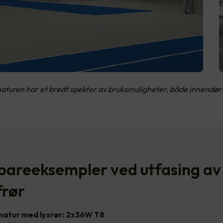
aturen har et bredt spekter av bruksmuligheter, både innendør
spareeksempler ved utfasing av
frør
atur med lysrør: 2x36W T8