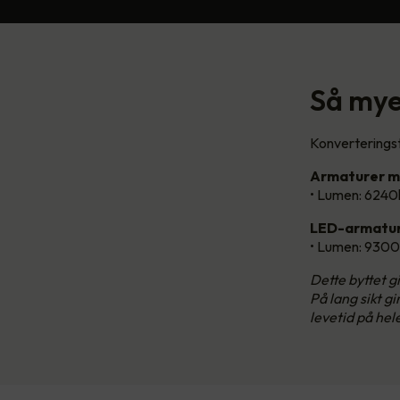
Så mye 
Konverteringst
Armaturer m
• Lumen: 6240
LED-armatur
• Lumen: 9300
Dette byttet 
På lang sikt g
levetid på hel