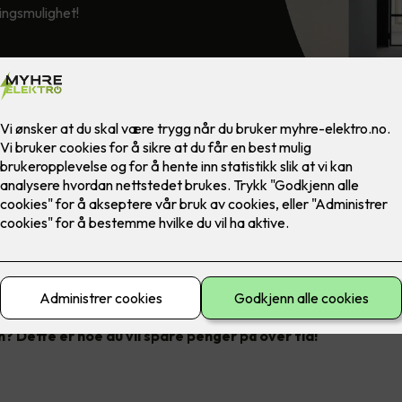
ringsmulighet!
nsene av RoHS-direktivet, som har til hensikt å begrense bruken 
stoffer, er at lysstoffrør avvikles.
e lysstoffrør har vært forbudt siden høsten 2023, og dermed er d
d før alle bedrifter må gjøre noe med belysning der lysstoffrør be
 Dette er noe du vil spare penger på over tid!