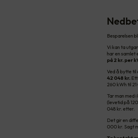
Nedbet
Besparelsen bl
Vi kan ta utga
har en samlet 
på 2 kr. per k
Ved å bytte ti
42 048 kr.
Et
260 kWh til 2
Tar man med i 
(levetid på 120
048 kr. etter.
Det gir en dif
000 kr. Sagt 