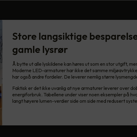
Store langsiktige besparelse
gamle lysrør
Å bytte ut alle lyskildene kan høres ut som en stor utgift, me
Moderne LED-armaturer har ikke det samme miljøavtrykket
har også andre fordeler. De leverer nemlig større lysmengd
Faktisk er det ikke uvanlig at nye armaturer leverer over do
energiforbruk. Tabellene under viser noen eksempler på hvo
langt høyere lumen-verdier side om side med redusert syst