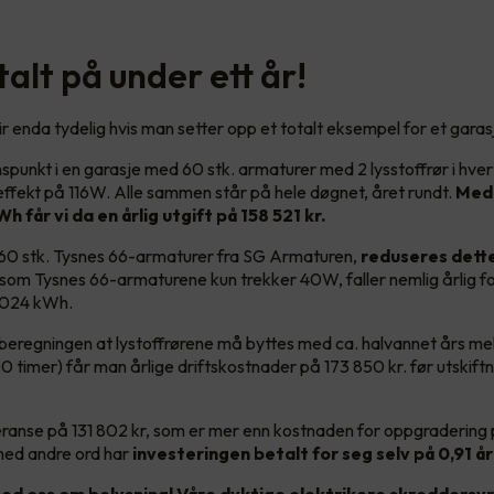
alt på under ett år!
ir enda tydelig hvis man setter opp et totalt eksempel for et gara
nspunkt i en garasje med 60 stk. armaturer med 2 lysstoffrør i hve
effekt på 116W. Alle sammen står på hele døgnet, året rundt.
Med 
Wh får vi da en årlig utgift på 158 521 kr.
l 60 stk. Tysnes 66-armaturer fra SG Armaturen,
reduseres dette
tsom
Tysnes 66-armaturene kun trekker 40W, faller nemlig årlig fo
1 024 kWh.
beregningen at lystoffrørene må byttes med ca. halvannet års m
0 timer) får man årlige driftskostnader på 173 850 kr. før utskift
feranse på 131 802 kr, som er mer enn kostnaden for oppgradering 
med andre ord har
investeringen betalt for seg selv på 0,91 år