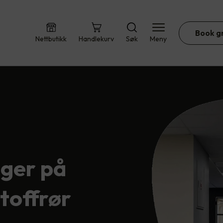
Book g
Nettbutikk
Handlekurv
Søk
Meny
nger på
toffrør