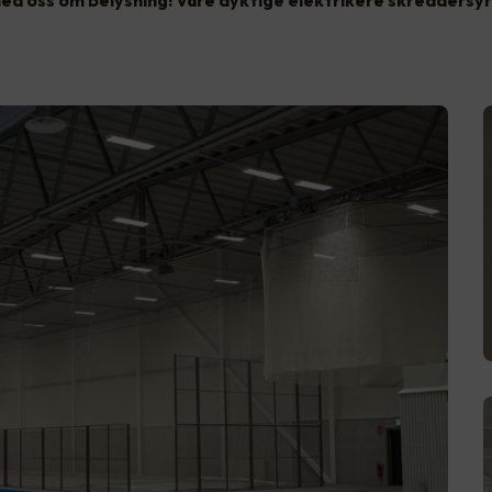
ed oss om belysning! Våre dyktige elektrikere skreddersyr 