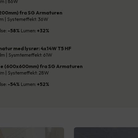
lm | 86W
1200mm) fra SG Armaturen
lm | Systemeffekt: 36W
lse:
-58%
Lumen:
+32%
atur med lysrør: 4x14W T5 HF
lm | Sysmtemeffekt: 61W
ce (600x600mm) fra SG Armaturen
lm | Systemeffekt: 28W
lse:
-54%
Lumen:
+52%