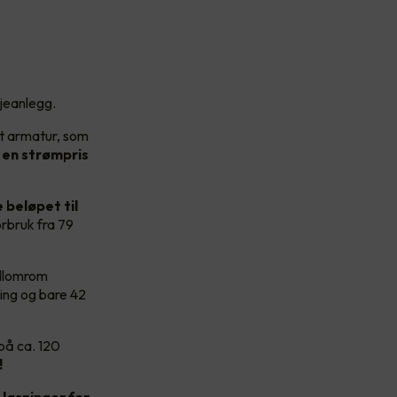
sjeanlegg.
rt armatur, som
en strømpris
 beløpet til
rbruk fra 79
ellomrom
ning og bare 42
på ca. 120
!