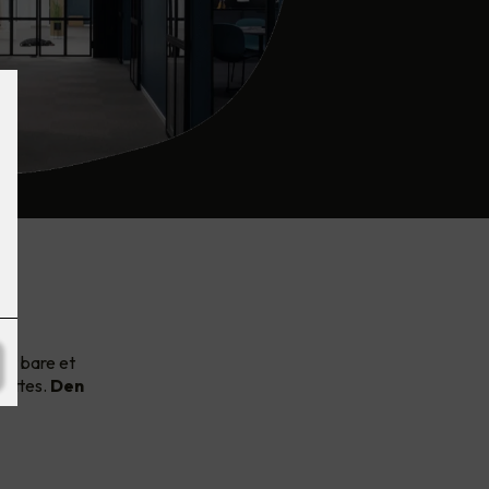
av
et bare et
nyttes.
Den