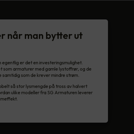
r når man bytter ut
n egentlig er det en investeringsmulighet.
 som armaturer med gamle lystoffrør, og de
e samtidig som de krever mindre strøm.
bbelt så stor lysmengde på tross av halvert
rdan ulike modeller fra SG Armaturen leverer
emeffekt.