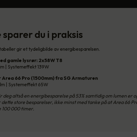
sparer du i praksis
abeller gir et tydeligbilde av energibesparelsen.
ed gamle lysrør: 2x58W T8
lm | Systemeffekt 139W
 Area 66 Pro (1500mm) fra SG Armaturen
lm | Systemeffekt 65W
gir deg altså en energibesparelse på 53% samtidig om lumen er
ir dette store besparelser, ikke minst med tanke på at Area 66 Pr
e 100 000 timer.