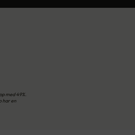
 opp med 49%.
o har en