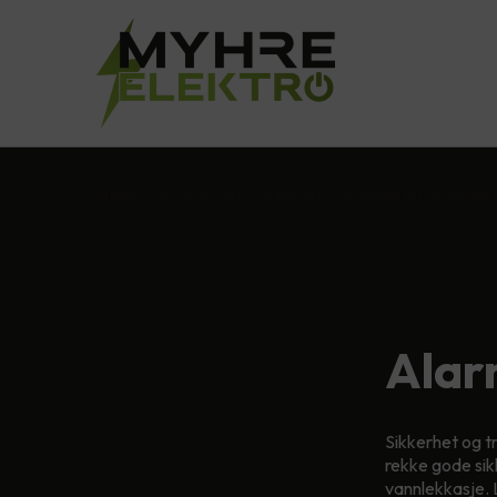
Hjem
Tjenester
Privat
Alarm og sikkerhe
Alar
Sikkerhet og try
rekke gode sik
vannlekkasje.