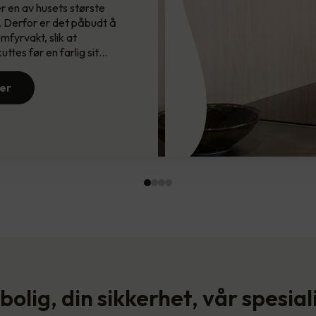
r en av husets største
…
Brannsikring redder liv. Det er derfor v…
. Derfor er det påbudt å
fyrvakt, slik at
Les mer
ttes før en farlig sit…
er
bolig, din sikkerhet, vår spesial