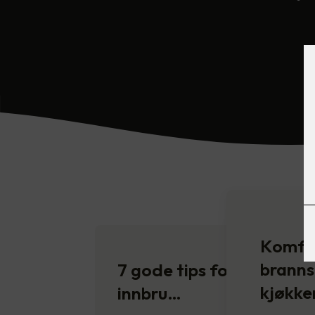
Komfyr
branns
7 gode tips for å unngå
kjøkke
innbru…