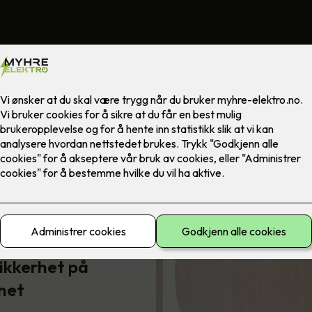
vakt -
ikkerhet på
Slik sikrer du boligen mot
net
bra…