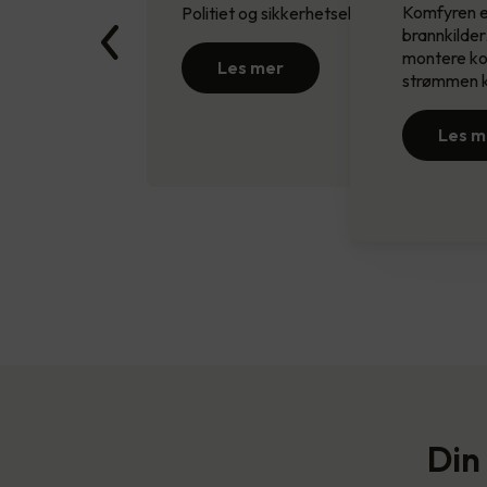
Komfyren e
Politiet og sikkerhetseksperter har gjen
brannkilder
montere kom
Les mer
strømmen ku
Les m
Din 