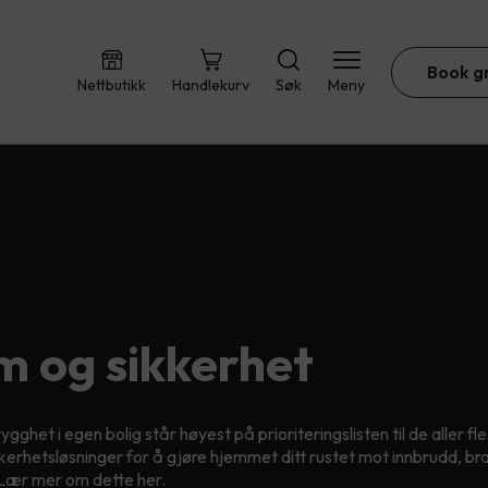
Book g
Nettbutikk
Handlekurv
Søk
Meny
t
m og sikkerhet
gghet i egen bolig står høyest på prioriteringslisten til de aller fles
kerhetsløsninger for å gjøre hjemmet ditt rustet mot innbrudd, br
 Lær mer om dette her.