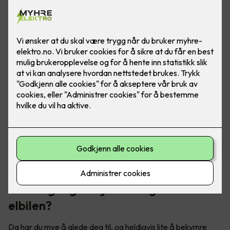
Skal du på norgesferie med elbil? Her er noen triks for å
forlenge rekkevidden, slik at du kan kjøre trollstigen uten
rekkeviddeangst.
Første gang du kjører langtur med
elbilen?
Da har du mye å glede deg til, og heldigvis lite å bekymre