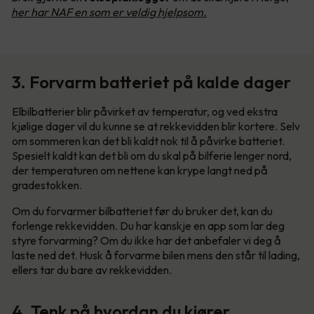
her har NAF en som er veldig hjelpsom.
3. Forvarm batteriet på kalde dager
Elbilbatterier blir påvirket av temperatur, og ved ekstra
kjølige dager vil du kunne se at rekkevidden blir kortere. Selv
om sommeren kan det bli kaldt nok til å påvirke batteriet.
Spesielt kaldt kan det bli om du skal på bilferie lenger nord,
der temperaturen om nettene kan krype langt ned på
gradestokken.
Om du forvarmer bilbatteriet før du bruker det, kan du
forlenge rekkevidden. Du har kanskje en app som lar deg
styre forvarming? Om du ikke har det anbefaler vi deg å
laste ned det. Husk å forvarme bilen mens den står til lading,
ellers tar du bare av rekkevidden.
4. Tenk på hvordan du kjører