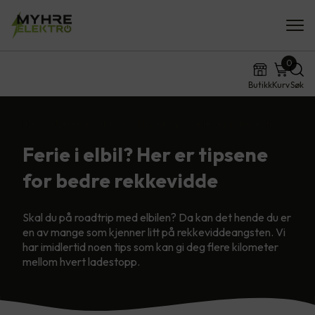
0
Butikk
Kurv
Søk
Hjem
Tjenester
Privat
Elbillading
Ferie i elbil? Her er ti…
Ferie i elbil? Her er tipsene
for bedre rekkevidde
Skal du på roadtrip med elbilen? Da kan det hende du er
en av mange som kjenner litt på rekkeviddeangsten. Vi
har imidlertid noen tips som kan gi deg flere kilometer
mellom hvert ladestopp.