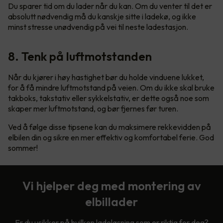
Du sparer tid om du lader når du kan. Om du venter til det er
absolutt nødvendig må du kanskje sitte i ladekø, og ikke
minst stresse unødvendig på vei til neste ladestasjon.
8. Tenk på luftmotstanden
Når du kjører i høy hastighet bør du holde vinduene lukket,
for å få mindre luftmotstand på veien. Om du ikke skal bruke
takboks, takstativ eller sykkelstativ, er dette også noe som
skaper mer luftmotstand, og bør fjernes før turen.
Ved å følge disse tipsene kan du maksimere rekkevidden på
elbilen din og sikre en mer effektiv og komfortabel ferie. God
sommer!
Vi hjelper deg med montering av
elbillader
Er du usikker på hvilken ladeløsning som er riktig for deg?