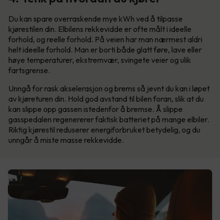
Du kan spare overraskende mye kWh ved å tilpasse
kjørestilen din. Elbilens rekkevidde er ofte målt i ideelle
forhold, og reelle forhold. På veien har man nærmest aldri
helt ideelle forhold. Man er borti både glatt føre, lave eller
høye temperaturer, ekstremvær, svingete veier og ulik
fartsgrense.
Unngå for rask akselerasjon og brems så jevnt du kan i løpet
av kjøreturen din. Hold god avstand til bilen foran, slik at du
kan slippe opp gassen istedenfor å bremse. Å slippe
gasspedalen regenererer faktisk batteriet på mange elbiler.
Riktig kjørestil reduserer energiforbruket betydelig, og du
unngår å miste masse rekkevidde.